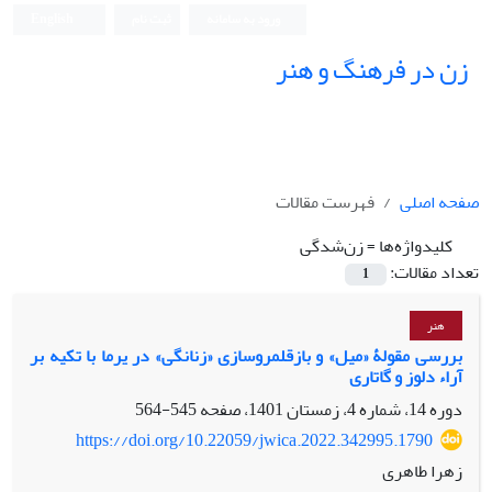
ورود به سامانه
ثبت نام
English
زن در فرهنگ و هنر
صفحه اصلی
فهرست مقالات
کلیدواژه‌ها =
زن‌شدگی
تعداد مقالات:
1
هنر
بررسی مقولۀ «میل» و بازقلمروسازی «زنانگی» در یرما با تکیه بر
آراء دلوز و گاتاری
دوره 14، شماره 4، زمستان 1401، صفحه
545-564
https://doi.org/10.22059/jwica.2022.342995.1790
زهرا طاهری