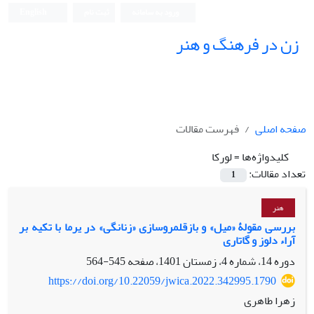
ورود به سامانه
ثبت نام
English
زن در فرهنگ و هنر
صفحه اصلی
فهرست مقالات
کلیدواژه‌ها =
لورکا
تعداد مقالات:
1
هنر
بررسی مقولۀ «میل» و بازقلمروسازی «زنانگی» در یرما با تکیه بر
آراء دلوز و گاتاری
دوره 14، شماره 4، زمستان 1401، صفحه
545-564
https://doi.org/10.22059/jwica.2022.342995.1790
زهرا طاهری