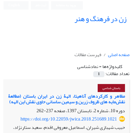
ورود به سامانه
ثبت نام
English
زن در فرهنگ و هنر
صفحه اصلی
فهرست مقالات
کلیدواژه‌ها =
نمادشناسی
تعداد مقالات:
1
باستان شناسی
مظاهر و کارکردهای آناهیتا، الهۀ زن در ایران باستان (مطالعۀ
نقش‌مایه‏ های ظروف زرین و سیمین ساسانی حاوی نقش این الهه)
دوره 10، شماره 2، تابستان 1397، صفحه
237-262
https://doi.org/10.22059/jwica.2018.251689.1021
حبیب شهبازی شیران، اسماعیل معروفی اقدم، سعید ستارنژاد،