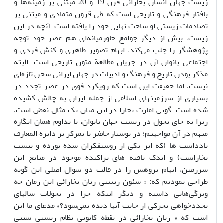
زیست جهان انسان بخارائی قرن 19 و 20 مبتنی بر زمینه‌ها و
بافتار فرهنگی و تاریخی است که طی قرون متمادی و مبتنی بر
تصادمات زیستی او ساخت نهایی خود را یافته است. آنچه در این
زیست، بیش از دیگر جوامع خاورمیانه‌ای هم عصر خود توجه
پژوهشگر را جلب می‌کند، ابهام تصویر ظاهری و کنش فردی و
اجتماعی بانوان آن در جریان مطالعة متون تاریخی است. البته
مذکر بودن تاریخ و فرهنگ و ادبیات در جهان ایرانی سخن تازه‌ای
نیست، اما حقیقت این است که رویکرد فوق در عصر تجدد در
بسیاری از سرزمینهای اسلامی از جمله ایران به چالش کشیده
شده است. گویی امارت بخارا در این میان یک مثال نقض است،
زیرا به جای تحول در زیست جهان بانوان، با تداوم همان انگارة
مبهم در آن مواجهیم؛ در نوشتار حاضر با تمرکز بر دایره المعارف
یادداشت ها (که اثر یکی از روشنفکران سدة نوزده و بیست
بخاراست) و اندک یافته های پراکندة موجود در منابع این
سرزمین، ابهام پژوهش را در قالب دو سوال اصلی این گونه
طراحی نمودیم که: « شئون زیستی زنان بخارائی این زمان چه
ویژگی‌هایی داشته و دیگر اینکه چرا در تحولات سالهای
تجددخواهی تحرکی از جانب آنها دیده نمی‌شود؟» مدعای ما این
است که « زنان بخارائی در نقطة کانونی نظام زیستی سنتی