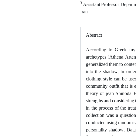
3
Assistant Professor, Departm
Iran
Abstract
According to Greek myth
archetypes (Athena, Artem
generalized them to contem
into the shadow; In order
clothing style can be us
community outfit that is
theory of jean Shinoda B
strengths and considering th
in the process of the trea
collection was a questio
conducted using random sa
personality shadow. Data