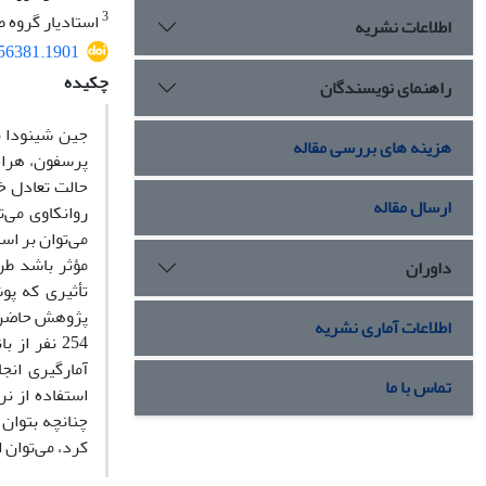
3
استادیار گروه ط
اطلاعات نشریه
356381.1901
چکیده
راهنمای نویسندگان
جین شینودا بو
هزینه های بررسی مقاله
پرسفون، هرا و
حالت تعادل خ
ارسال مقاله
روانکاوی می‌
می‌توان بر اس
مؤثر باشد طر
داوران
تأثیری که پ
پژوهش حاضر از
اطلاعات آماری نشریه
تماس با ما
چنانچه بتوان
کرد، می‌توان ا