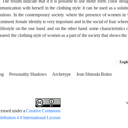
he results indicate that if it is possible to use motif, form, color, desig
unication with herself in the clothing style, it can be used as a solut
lutions. In the contemporary society, where the presence of women in 
inent, female identity is very important, and in the social of Iran, where
e lifestyle on the one hand, and on the other hand, some characteristics
peared, the clothing style of women as a part of the society that shows th
Engli
ing
Personality Shadows
Archetype
Jean Shinoda Bolen
icensed under a
Creative Commons
tribution 4.0 International License