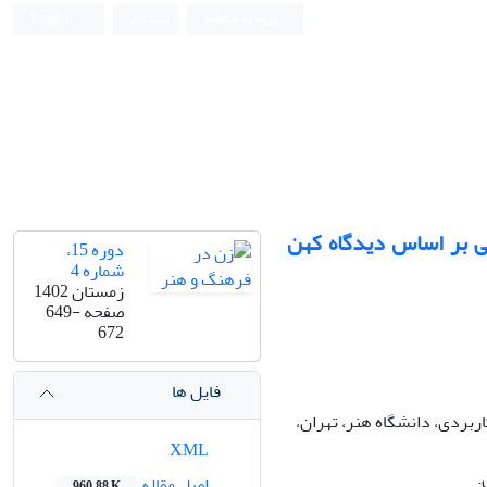
ورود به سامانه
ثبت نام
English
کی بر اساس دیدگاه کهن
دوره 15،
شماره 4
زمستان 1402
صفحه
649-
672
فایل ها
بردی، دانشگاه هنر، تهران،
XML
.
اصل مقاله
960.88 K