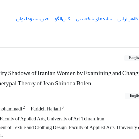
ظاهر آرایی
سایه‌های شخصیتی
کهن‌الگو
جین شینودا بولن
Engli
ity Shadows of Iranian Women by Examining and Chang
chetypal Theory of Jean Shinoda Bolen
Engli
2
3
 mohammadi
Farideh Hajiani
aculty of Applied Arts, University of Art, Tehran, Iran
nt of Textile and Clothing Design. Faculty of Applied Arts. University 
n.