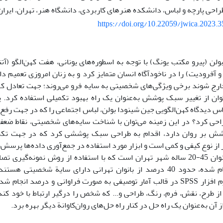
راحی پارچه و لباس، دانشکده هنرهای کاربردی، دانشگاه هنر، تهران، ایران
https://doi.org/10.22059/jwica.2023.
لن (پیرو مکتب یونگ) با توجه به اسطوره‌های یونانی، هفت کهن‌الگو (آتن
 آفرودیت) را در ناخودآگاه انسان متمایز کرد و به زنان امروزی تعمیم داد
ارج شوند برخی ویژگی‌های شخصیتی به سایه فرو می‌روند؛ جهت تعادل کهن
توان از تغییر سبک پوشش به‌عنوان یک راه بهبود تکمیلی استفاده کرد
اس دیدگاه کهن‌الگویی جین شینودا بولن، لباس اجتماعی را که در جهت رفع
احی کرد؟ در این زمینه می‌توان با شناخت سایه‌های شخصیتی، نقاط ضعف و
وشش بر روان دارد، اقدام به طراحی سبک پوششی کرد که در جهت تک
 نوع کیفی و کمی است و ابزار مورد استفاده در جمع‌آوری داده‌ها پرسش‌ن
254 نفر از بانوان 45-20 ساله شهر تهران است که با استفاده از روش نمونه‌
آمارگیری انجام شده، حدود 40 درصد از بانوان تهرانی دارای سایة شخصیت
استفاده از نرم افزار SPSS در قالب آمار توصیفی به صورت فراوانی و درصد ا
 از طرح، نقش، فرم، رنگ، طراحی و... که شخص را درگیر ارتباط با خود 
ز آن به‌عنوان یک راه حل در کنار راه حل‌های روان‌کاوانة دیگر بهره برد.