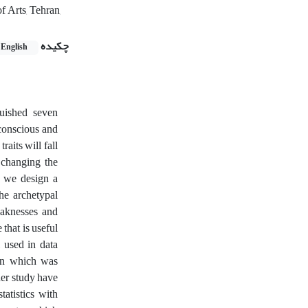
f Arts, Tehran,
چکیده
English
uished seven
conscious and
aits will fall
 changing the
n we design a
he archetypal
eaknesses and
 that is useful
l used in data
ran which was
der study have
atistics with