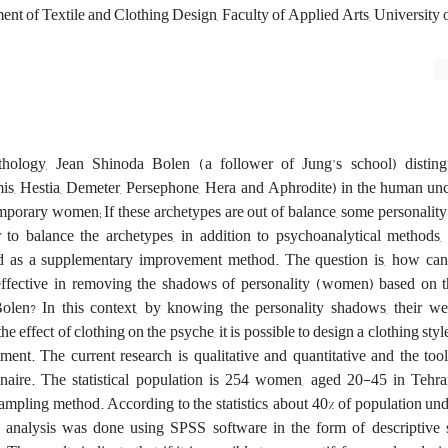
ent of Textile and Clothing Design, Faculty of Applied Arts, University o
ology, Jean Shinoda Bolen (a follower of Jung's school) disting
is, Hestia, Demeter, Persephone, Hera and Aphrodite) in the human un
porary women; If these archetypes are out of balance, some personality tr
 to balance the archetypes, in addition to psychoanalytical methods,
ed as a supplementary improvement method. The question is, how ca
 effective in removing the shadows of personality (women) based on t
olen? In this context, by knowing the personality shadows, their w
e effect of clothing on the psyche, it is possible to design a clothing style
tment. The current research is qualitative and quantitative and the too
nnaire. The statistical population is 254 women, aged 20-45 in Teh
mpling method. According to the statistics, about 40% of population un
 analysis was done using SPSS software in the form of descriptive st