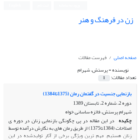
ورود به سامانه
ثبت نام
English
زن در فرهنگ و هنر
صفحه اصلی
فهرست مقالات
نویسنده =
پرستش، شهرام
تعداد مقالات:
1
بازنمایی جنسیت در گفتمان رمان (1375تا1384)
دوره 2، شماره 2، تابستان 1389
شهرام پرستش، فائزه ساسانی خواه
چکیده
در این مقاله در پی چگونگی بازنمایی زنان در دوره ی
اصلاحات (1384تا1375) از طریق رمان های به نگارش درآمده توسط
زنان هستیم. مهم ترین ویژگی برخی از آثار تولیدشده در این