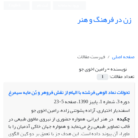
ورود به سامانه
ثبت نام
English
زن در فرهنگ و هنر
صفحه اصلی
فهرست مقالات
نویسنده =
رامین اخوی جو
تعداد مقالات:
1
تحولات نماد الوهی فرشته با الهام از نقش فروهر و بُن مایه سیمرغ
دوره 3، شماره 1، پاییز 1390، صفحه
5-23
اسفندیار اختیاری، آزاده پشوتنی زاده، رامین اخوی جو
چکیده
در هنر ایرانی، همواره حضوری از نیروی مافوق طبیعی در
قالب تصاویر طبیعی رخ می‌نماید و همواره جهان خاکی آدمیان را با
ماوراء آن پیوند داده است. این هدف جز با تعمق بر دو کهن الگوی