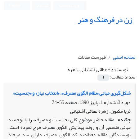
ورود به سامانه
ثبت نام
English
زن در فرهنگ و هنر
صفحه اصلی
فهرست مقالات
نویسنده =
عطائی آشتیانی، زهره
تعداد مقالات:
1
شکل‌گیری مبانی «نظام الگوی مصرف»، «انتخاب نیاز» و «جنسیت»
دوره 3، شماره 1، پاییز 1390، صفحه
55-74
ثریا مکنون، زهره عطائی آشتیانی
چکیده
مقاله حاضر موضوع کلی «جنسیت و مصرف» را با توجه به
مبانی فلسفی آن و روند پیدایش الگوی مصرف طرح نموده است،
نویسندگان مقاله معتقدند که الگوی مصرف دارای سه مرحلة