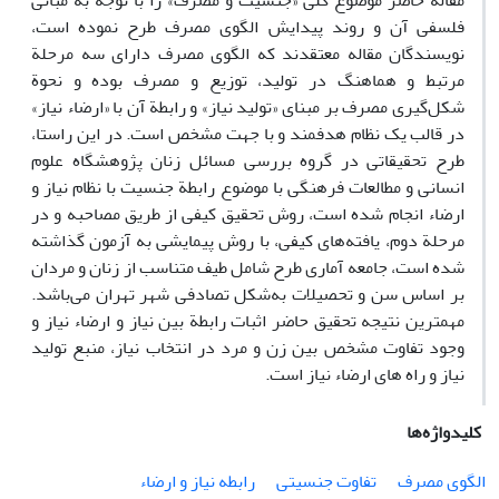
مقاله حاضر موضوع کلی «جنسیت و مصرف» را با توجه به مبانی
فلسفی آن و روند پیدایش الگوی مصرف طرح نموده است،
نویسندگان مقاله معتقدند که الگوی مصرف دارای سه مرحلة
مرتبط و هماهنگ در تولید، توزیع و مصرف بوده و نحوة
شکل‌گیری مصرف بر مبنای «تولید نیاز» و رابطة آن با «ارضاء نیاز»
در قالب یک نظام هدفمند و با جهت مشخص است. در این راستا،
طرح تحقیقاتی در گروه بررسی مسائل زنان پژوهشگاه علوم
انسانی و مطالعات فرهنگی با موضوع رابطة جنسیت با نظام نیاز و
ارضاء انجام شده است، روش تحقیق کیفی از طریق مصاحبه و در
مرحلة دوم، یافته‌های کیفی، با روش پیمایشی به آزمون گذاشته
شده است، جامعه آماری طرح شامل طیف متناسب از زنان و مردان
بر اساس سن و تحصیلات به‌شکل تصادفی شهر تهران می‌باشد.
مهمترین نتیجه تحقیق حاضر اثبات رابطة بین نیاز و ارضاء نیاز و
وجود تفاوت مشخص بین زن و مرد در انتخاب نیاز، منبع تولید
نیاز و راه های ارضاء نیاز است.
کلیدواژه‌ها
الگوی مصرف
تفاوت جنسیتی
رابطه نیاز و ارضاء