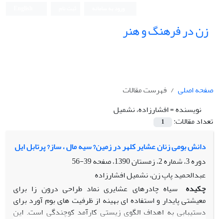
ورود به سامانه
ثبت نام
English
زن در فرهنگ و هنر
صفحه اصلی
فهرست مقالات
نویسنده =
افشارزاده، نشمیل
تعداد مقالات:
1
دانش بومی زنان عشایر کلهر در زمین? سیه مال ، ساز? پرتابل ایل
دوره 3، شماره 2، زمستان 1390، صفحه
39-56
عبدالحمید پاپ زن، نشمیل افشارزاده
چکیده
سیاه چادرهای عشایری نماد طراحی درون زا برای
معیشتی پایدار و استفاده ای بهینه از ظرفیت های بوم آورد برای
دستیبابی به اهداف الگوی زیستی کارآمد کوچندگی است. این