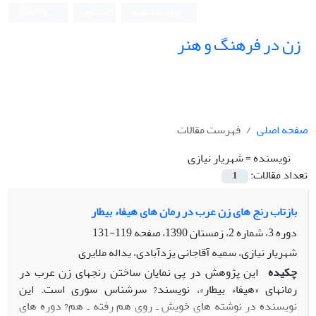
ورود به سامانه
ثبت نام
English
زن در فرهنگ و هنر
صفحه اصلی
فهرست مقالات
نویسنده =
شهریار نیازی
تعداد مقالات:
1
بازتاب رنج های زن عرب در رمان های هیفاء بیطار
دوره 3، شماره 2، زمستان 1390، صفحه
119-131
شهریار نیازی، سمیه آقاجانی یزدآبادی، یداله ملایری
چکیده
این پژوهش در پی نمایان ساختن رنجهای زن عرب در
رمانهای «هیفاء بیطار»، نویسند? سرشناس سوری است. این
نویسنده در نوشته های خویش ـ روی هم رفته ـ هم? دوره های