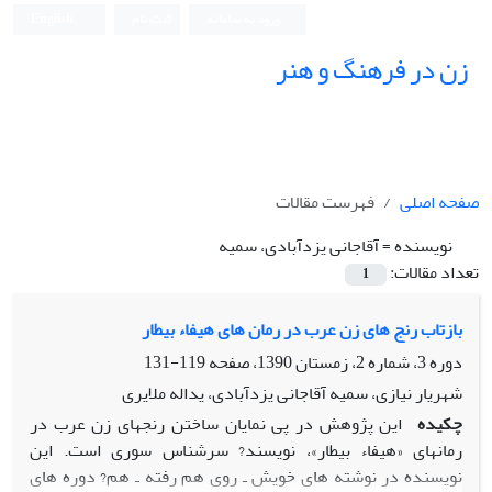
ورود به سامانه
ثبت نام
English
زن در فرهنگ و هنر
صفحه اصلی
فهرست مقالات
نویسنده =
آقاجانی یزدآبادی، سمیه
تعداد مقالات:
1
بازتاب رنج های زن عرب در رمان های هیفاء بیطار
دوره 3، شماره 2، زمستان 1390، صفحه
119-131
شهریار نیازی، سمیه آقاجانی یزدآبادی، یداله ملایری
چکیده
این پژوهش در پی نمایان ساختن رنجهای زن عرب در
رمانهای «هیفاء بیطار»، نویسند? سرشناس سوری است. این
نویسنده در نوشته های خویش ـ روی هم رفته ـ هم? دوره های