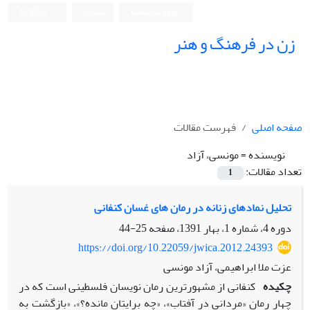
ورود به سامانه
ثبت نام
English
زن در فرهنگ و هنر
صفحه اصلی
فهرست مقالات
نویسنده =
مونسی، آزاد
تعداد مقالات:
1
تحلیل نمادهای زنانه در رمان های غسان کنفانی
دوره 4، شماره 1، بهار 1391، صفحه
25-44
https://doi.org/10.22059/jwica.2012.24393
عزت ملا ابراهیمی، آزاد مونسی
چکیده
کنفانی از مشهورترین رمان نویسان فلسطینی است که در
چهار رمان «مردانی در آفتاب»، «چه برایتان مانده؟»، «بازگشت به