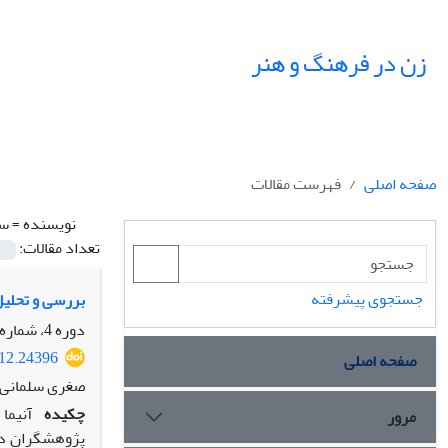
زن در فرهنگ و هنر
صفحه اصلی
فهرست مقالات
نویسنده =
سل
تعداد مقالات:
جستجوی پیشرفته
بررسی و تحلیل
دوره 4، شماره 1، بهار 1391، صفحه
012.24396
صفحه اصلی
صغری سلمانی 
چکیده
آنیما
مرور
پژوهشگران در 