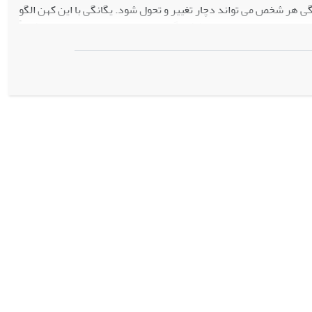
 هر شخص می تواند دچار تغییر و تحول شود. یگانگی با این کهن الگو
ر خود بروز داده است. شکل گیری اولیه این تصویر در خانواده کاملاً