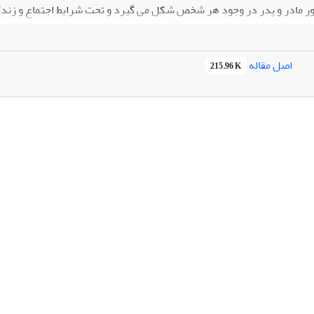
ر مادر و پدر در وجود هر شخص شکل می گیرد و تحت شرایط اجتماع و زندگی
ل خواهد شد. صفارزاده ناخودآگاه این تصویرها را در اشکال مختلف در اشعا
 در برخی شرایط نمود منفی این کهن الگو نیز دریافت می شود
اصل مقاله
215.96 K