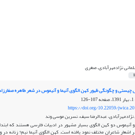
مانی نژادمهرآبادی، صغری
1
 چیستی و چگونگی ظهور کهن الگوی آنیما و آنیموس در شعر طاهره صفارزاد
107-126
https://doi.org/10.22059/jwica.2
نژادمهرآبادی، عبدالرضا سیف، نسرین موسی وند
 و آنیموس دو کهن الگوی بسیار مشهور در ادبیات فارسی هستند که ابتد
اشعار شاعران مختلف نمود یافته است. کهن الگوی آنیما نیم? زنانه در و