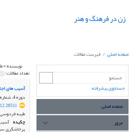
زن در فرهنگ و هنر
صفحه اصلی
فهرست مقالات
نویسنده =
طی
تعداد مقالات:
جستجوی پیشرفته
آسیب های اجتم
دوره 4، شماره 3، پاییز 1391، صفحه
012.28511
صفحه اصلی
طیبه فردوسی، 
چکیده
آسیب‌
مرور
پرخاشگری سیاس