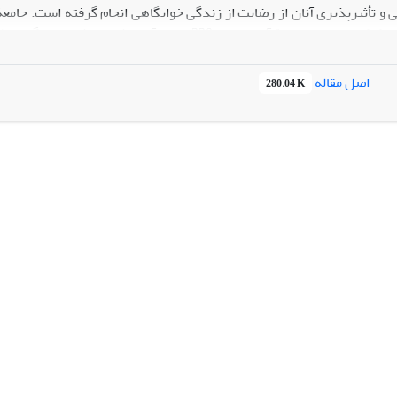
 و تأثیرپذیری آنان از رضایت از زندگی خوابگاهی انجام گرفته است. جام
بر اساس فرمول کوکران تعداد نمونة آماری لازم 330 
ق استفاده شده است. اعتبار ابزار از طریق اعتبار صوری به دست آمد و پ
اصل مقاله
280.04 K
پایین، 7/62 درصد از آن‌ها دارای از خودبیگان
ت از زندگی خوابگاهی و از خودبیگانگی و ابعاد آن می‌باشد. بدین معنا ک
بعاد آن (احساس عدم تعلق، احساس پوچی و بی‌معنایی، احساس دوری از ارزش