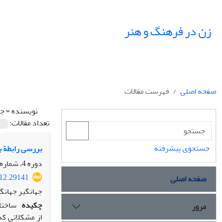
زن در فرهنگ و هنر
صفحه اصلی
فهرست مقالات
نویسنده =
جه
تعداد مقالات:
جستجوی پیشرفته
بررسی رابطة ب
دوره 4، شماره 4، پاییز 1391، صفحه
012.29141
صفحه اصلی
جهانگیر جهانگی
چکیده
ساختار
مرور
از مشکلاتی ک