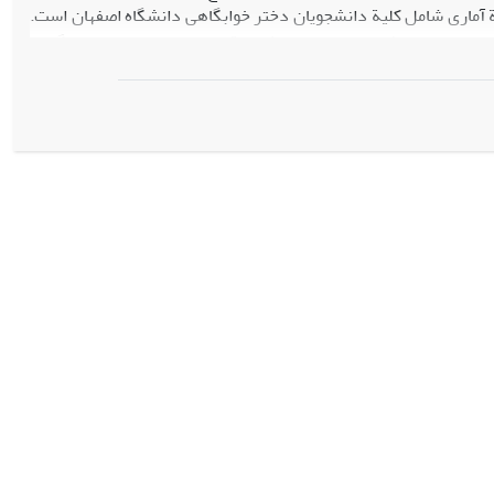
عة آماری شامل کلیة دانشجویان دختر خوابگاهی دانشگاه اصفهان است.
نفر برآورد شد. روش نمونه‌گیری طبقه‌بندی تصادفی است و از پرسش‌نامة محقق‌ساخته برای اندازه‌گیری
ایایی ابزار اندازه‌گیری با محاسبة ضرایب آلفای کرونباخ متغیرهای
ازخودبیگانگی و رضایت از زندگی به ترتیب برابر با 849/0 و 768/0 به‌دست آمد. نتایج تحقیق نشان داد که 3/11 درصد افراد جامعة آماری دارای از خودبیگانگی
گی متوسط و 26 درصد از آن‌ها دارای از خودبیگانگی بالا می‌باشند. همچنین نتایج حاصل، حاکی از وجود رابطة آماری
ه با افزایش میزان رضایت از زندگی خوابگاهی، میزان از خودبیگانگی
‌ها و جامعه‌ستیزی) کاهش می‌یابد.