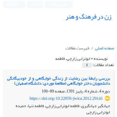
ورود به سامانه
ثبت نام
English
زن در فرهنگ و هنر
صفحه اصلی
فهرست مقالات
نویسنده =
ابوترابی زارچی، فاطمه
تعداد مقالات:
1
بررسی رابطة بین رضایت از زندگی خوابگاهی و از خودبیگانگی
دانشجویان دختر خوابگاهی (مطالعة موردی: دانشگاه اصفهان)
دوره 4، شماره 4، پاییز 1391، صفحه
89-106
https://doi.org/10.22059/jwica.2012.29141
جهانگیر جهانگیری، فاطمه ابوترابی زارچی، فاطمه تنها، حمیده
ابوترابی زارچی