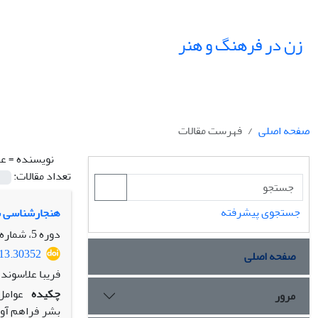
زن در فرهنگ و هنر
صفحه اصلی
فهرست مقالات
نویسنده =
عل
تعداد مقالات:
جستجوی پیشرفته
هنجارشناسی س
دوره 5، شماره 1، بهار 1392، صفحه
013.30352
صفحه اصلی
فریبا علاسوند
چکیده
عوامل
مرور
بشر فراهم آور