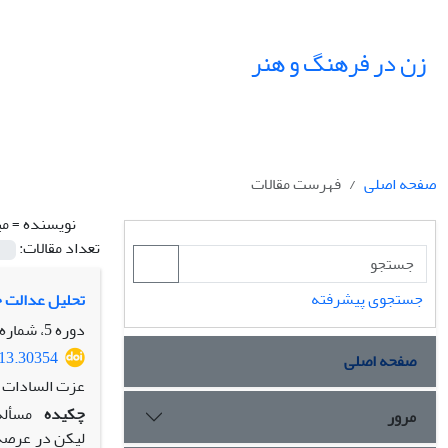
زن در فرهنگ و هنر
صفحه اصلی
فهرست مقالات
نویسنده =
می
تعداد مقالات:
جستجوی پیشرفته
تحلیل عدالت ج
دوره 5، شماره 1، بهار 1392، صفحه
013.30354
صفحه اصلی
عزت السادات 
چکیده
مسأله
مرور
لیکن در عرصه‌