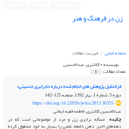
ورود به سامانه
ثبت نام
English
زن در فرهنگ و هنر
صفحه اصلی
فهرست مقالات
نویسنده =
کلانتری، عبدالحسین
تعداد مقالات:
1
فراتحلیل پژوهش های انجام شده درباره «نابرابری جنسیتی»
دوره 5، شماره 1، بهار 1392، صفحه
125-142
https://doi.org/10.22059/jwica.2013.30355
عبدالحسین کلانتری، فاطمه فقیه ایمانی
چکیده
مسأله برابری زن و مرد از موضوعاتی است که در
دهه‌های اخیر، ذهن جامعه علمی را بسیار به خود مشغول کرده