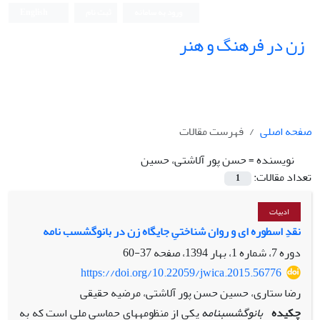
ورود به سامانه
ثبت نام
English
زن در فرهنگ و هنر
صفحه اصلی
فهرست مقالات
نویسنده =
حسن پور آلاشتی، حسین
تعداد مقالات:
1
ادبیات
نقدِ اسطوره ای و روان شناختیِ جایگاه زن در بانوگشسب نامه
دوره 7، شماره 1، بهار 1394، صفحه
37-60
https://doi.org/10.22059/jwica.2015.56776
رضا ستاری، حسین حسن پور آلاشتی، مرضیه حقیقی
چکیده
بانوگشسب‏نامه
یکی از منظومه‏های حماسی ملی است که به