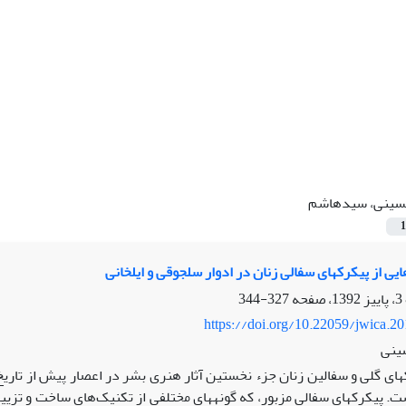
ینی، سیدهاشم
1
هایی از پیکرک‏های سفالی زنان در ادوار سلجوقی و ایلخانی
327-344
https://doi.org/10.22059/jwica.2
ینی
‏های گلی و سفالین زنان جزء نخستین آثار هنری بشر در اعصار پیش از تاریخ
ت. پیکرک‏های سفالی مزبور، که گونه‏های مختلفی از تکنیک‌های ساخت و تزی