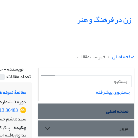
زن در فرهنگ و هنر
صفحه اصلی
فهرست مقالات
نویسنده =
حس
تعداد مقالات:
جستجوی پیشرفته
مطالعۀ نمونه‏ 
دوره 5، شماره 3، پاییز 1392، صفحه
013.36483
صفحه اصلی
سیدهاشم حس
چکیده
پیکرک
مرور
تداوم یافته اس