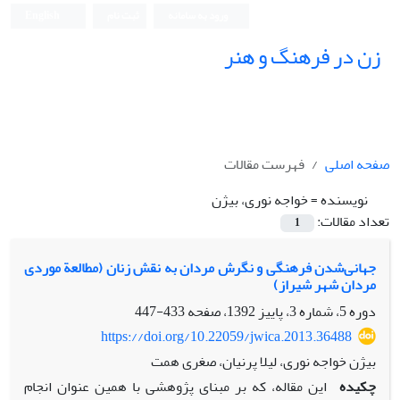
ورود به سامانه
ثبت نام
English
زن در فرهنگ و هنر
صفحه اصلی
فهرست مقالات
نویسنده =
خواجه نوری، بیژن
تعداد مقالات:
1
جهانی‌شدن فرهنگی و نگرش مردان به نقش زنان (مطالعة موردی
مردان شهر شیراز)
دوره 5، شماره 3، پاییز 1392، صفحه
433-447
https://doi.org/10.22059/jwica.2013.36488
بیژن خواجه نوری، لیلا پرنیان، صغری همت
چکیده
این مقاله، که بر مبنای پژوهشی با همین عنوان انجام