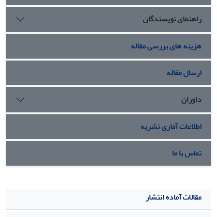
شیر، مردان نگهبان، بزِ نر یا طاووس، سرو، و منار جایگزین گشته
راهنمای نویسندگان
اند. درواقع، در بعد همنشینی، ساختاری از س ه تایی
مقدس شکل گرفته که در یک روند جانشینی ب ه صورت های
گوناگونی بروز یافته است؛ به گونه ای که در همة این
هزینه های بررسی مقاله
صورت ها، ضمن تنوع و افزودن بر زیبایی، معنایی واحد را م یتوان
جست وجو نمود.
ارسال مقاله
داوران
اطلاعات آماری نشریه
تماس با ما
مقالات آماده انتشار