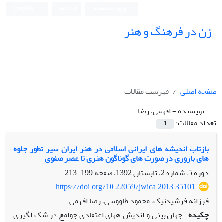
ورود به سامانه
ثبت نام
English
زن در فرهنگ و هنر
صفحه اصلی
فهرست مقالات
نویسنده =
افهمی، رضا
تعداد مقالات:
1
بازتاب اندیشه های ایرانی اسلامی در هنر ایران سیر تطور جلوه
های باروری در صورت های گوناگون هنری تا عصر صفوی
دوره 5، شماره 2، تابستان 1392، صفحه
199-213
https://doi.org/10.22059/jwica.2013.35101
فرزانه فرشیدنیک، محمود طاووسی، رضا افهمی
چکیده
جهان بینی و اندیش ههای اعتقادی جوامع در شک لگیری