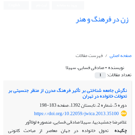
ورود به سامانه
ثبت نام
English
زن در فرهنگ و هنر
صفحه اصلی
فهرست مقالات
نویسنده =
صادقی فسایی، سهیلا
تعداد مقالات:
1
نگرش جامعه شناختی بر تأثیر فرهنگ مدرن از منظر جنسیتی بر
تحولات خانواده در تهران
دوره 5، شماره 2، تابستان 1392، صفحه
183-198
https://doi.org/10.22059/jwica.2013.35100
غلامرضا جمشیدیها، سهیلا صادقی فسایی، منصوره لولاآور
چکیده
تحول خانواده در جهان معاصر از مباحث کانونی