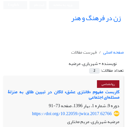
ورود به سامانه
ثبت نام
English
زن در فرهنگ و هنر
صفحه اصلی
فهرست مقالات
نویسنده =
شهریاری، مرضیه
تعداد مقالات:
2
روانشناسی
کاربست مفهوم «فانتزی عشق» لاکان در تبیین طلاق به‌ منزلۀ
مسئله‌ای اجتماعی
دوره 9، شماره 1، بهار 1396، صفحه
73-91
https://doi.org/10.22059/jwica.2017.62766
مرضیه شهریاری، مریم مختاری