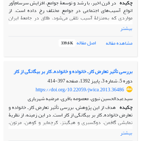
چکیده
در قرن اخیر، با رشد و توسعۀ جوامع، افزایش سرسام‌آور
انواع آسیب‌های اجتماعی در جوامع مختلف رخ داده است. از
مواردی که به‌منزلۀ آسیب تلقی می‌شود، طلاق در جامعۀ ایران
است. امروزه، سوژه‌های انسانی، فانتزی‌هایی را برای خود
بیشتر
می‌سازند تا موقعیت خیالی خود را در ساختار اجتماعی نشان دهند.
هدف مقالۀ حاضر آن است که با استفاده از مفهوم عشق و فانتزی
اصل مقاله
مشاهده مقاله
339.6 K
لاکان، یک مسئلۀ اجتماعی (طلاق) را تبیین کند. بدین منظور،
چارچوب مفهومی‌ای ملهم از نظریۀ ژاک لاکان دربارۀ فانتزی و جنس
عشق و طلاق در مباحث لاکان منظومة روشی این مقاله را تشکیل
می‌دهند. وجه ناخودآگاه وقوع طلاق با استفاده از مفهوم فانتزی
بررسی تأثیر تعارض کارـ خانواده و خانواده‌ـ کار بر بیگانگی از کار
لاکان، بین 9 زن طلاق‌گرفته تحلیل شده و داده‌ها از طریق مصاحبۀ
دوره 5، شماره 3، پاییز 1392، صفحه
397-414
عمیق گردآوری شده است. یافته‌های مقاله نشان می‌دهد مخاطب
https://doi.org/10.22059/jwica.2013.36486
بر‌حسب سناریوی فانتزی‌گونه و با میلی برساخته‌شده، در‌صدد
سیدعبدالحسین نبوی، معصومه باقری، مرضیه شهریاری
یافتن آن مصداق فانتزی در جامعه برمی‏آید، اما هنگام دسترسی،
چکیده
هدف از این پژوهش، بررسی تأثیر تعارض کارـ خانواده و
سوژه با تجربۀ ناخوشایند واقعیت روبه‌رو شده و مصداق عینی
تعارض خانواده‌ـ کار بر بیگانگی از کار است. در این زمینه، از نظریۀ
فانتزی را فردی معمولی می‏یابد که هیچ وجه مشترکی با تصویر
نمایشی گافمن، دوکسبری و هیگینز، کرچمایر و کوهن، مرتون،
خیالی از آن ندارد.
اینگلهارت، و فانس استفاده شده است. جامعۀ آماری شامل زنان
بیشتر
متأهل شهر اهواز است. داده‌های پژوهش با روش پیمایشی، از