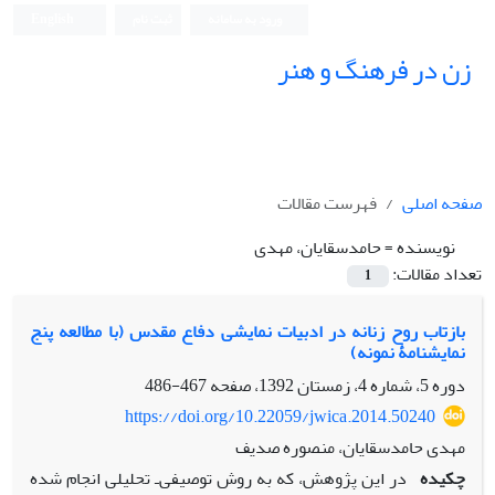
ورود به سامانه
ثبت نام
English
زن در فرهنگ و هنر
صفحه اصلی
فهرست مقالات
نویسنده =
حامدسقایان، مهدی
تعداد مقالات:
1
بازتاب روح زنانه در ادبیات نمایشی دفاع مقدس (با مطالعه پنج
نمایشنامۀ نمونه)
دوره 5، شماره 4، زمستان 1392، صفحه
467-486
https://doi.org/10.22059/jwica.2014.50240
مهدی حامدسقایان، منصوره صدیف
چکیده
در این پژوهش، که به روش توصیفی‌ـ تحلیلی انجام شده