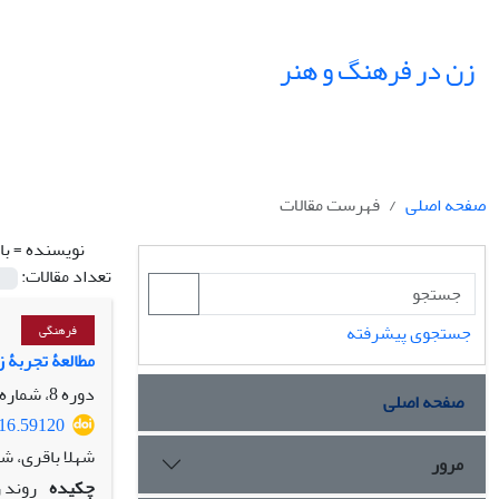
زن در فرهنگ و هنر
صفحه اصلی
فهرست مقالات
نویسنده =
با
تعداد مقالات:
جستجوی پیشرفته
فرهنگی
مطالعۀ تجربۀ 
دوره 8، شماره 1، بهار 1395، صفحه
صفحه اصلی
016.59120
شهلا باقری، ش
مرور
چکیده
روند 