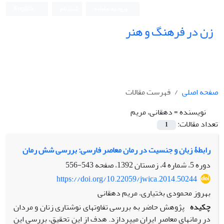
ورود به سامانه
ثبت نام
English
زن در فرهنگ و هنر
صفحه اصلی
فهرست مقالات
نویسنده =
دهقانی، مریم
تعداد مقالات:
1
رابطۀ زبان و جنسیت در رمان معاصر فارسی: بررسی شش رمان
دوره 5، شماره 4، زمستان 1392، صفحه
543-556
https://doi.org/10.22059/jwica.2014.50244
بهروز محمودی بختیاری، مریم دهقانی
چکیده
پژوهش حاضر به بررسی تفاوت‏های نوشتاری زنان و مردان
در رمان‏های معاصر ایران می‏پردازد. هدف از این تحقیق، بررسی این