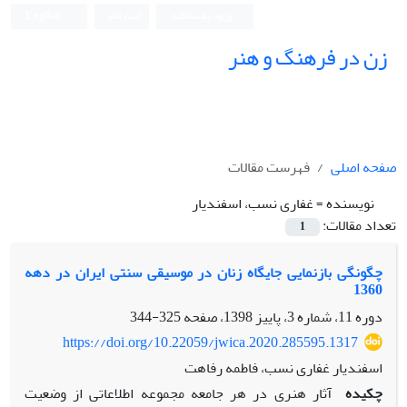
ورود به سامانه
ثبت نام
English
زن در فرهنگ و هنر
صفحه اصلی
فهرست مقالات
نویسنده =
غفاری نسب، اسفندیار
تعداد مقالات:
1
چگونگی بازنمایی جایگاه زنان در موسیقی سنتی ایران در دهه
1360
دوره 11، شماره 3، پاییز 1398، صفحه
325-344
https://doi.org/10.22059/jwica.2020.285595.1317
اسفندیار غفاری نسب، فاطمه رفاهت
چکیده
آثار هنری در هر جامعه مجموعه اطلاعاتی از وضعیت