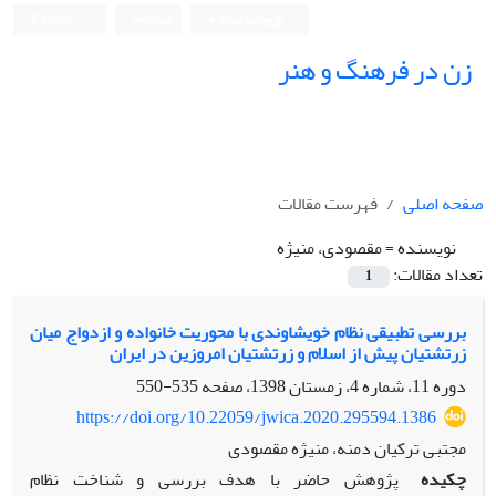
ورود به سامانه
ثبت نام
English
زن در فرهنگ و هنر
صفحه اصلی
فهرست مقالات
نویسنده =
مقصودی، منیژه
تعداد مقالات:
1
بررسی تطبیقی نظام خویشاوندی با محوریت خانواده و ازدواج میان
زرتشتیان پیش از اسلام و زرتشتیان امروزین در ایران
دوره 11، شماره 4، زمستان 1398، صفحه
535-550
https://doi.org/10.22059/jwica.2020.295594.1386
مجتبی ترکیان دمنه، منیژه مقصودی
چکیده
پژوهش حاضر با هدف بررسی و شناخت نظام