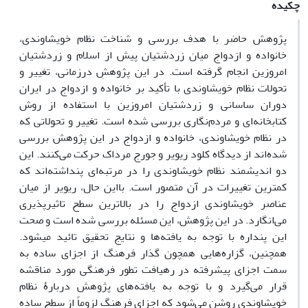
چکیده
پژوهش حاضر با هدف بررسی و شناخت نظام خویشاوندی،
خانواده و ازدواج میان زردشتیان پیش از اسلام و زردشتیان
امروزین انجام گرفته است. در این پژوهشِ درزمانی، تغییر و
تحولات نظام خویشاوندی با تأکید بر خانواده و ازدواج در ایران
دوران ساسانی و زردشتیان امروزین با استفاده از روش
کتابخانه‌ای و مردم‌نگاری بررسی شده است. تغییر و تحولاتی که
در نظام خویشاوندی، خانواده و ازدواج در این پژوهش بررسی
شده‌اند از دیدگاه کلود ریویر و جورج مرداک حرکت می‌کنند. این
دو اندیشمند نظام خویشاوندی را در مرتبه‌ای پنداشته‌اند که
کمترین تغییرات در آن متصور است. بااین حال، ریویر از میان
عناصر خویشاوندی ازدواج را در بالاترین سطح تاثیرپذیری
می‌انگارد. در این پژوهش، این مسئله بررسی شده است و صحت
این پنداره با توجه به یافته‌ها و نتایج تحقیق تائید میشود.
همچنین، گزاره‌هایی همچون گذار فرهنگ از اجزای ساده به
سمت اجزای پیشرفته در رهیافت‌ تطور فرهنگی مورد مناقشه
قرار می‌گیرد و با توجه به یافته‌های پژوهش دربارۀ نظام
خویشاوندی روشن می‌شود که اجزای فرهنگ لزوماً از سطح ساده