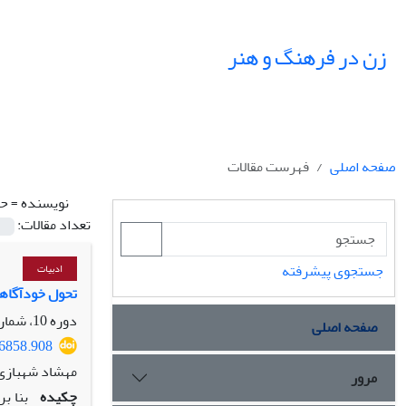
زن در فرهنگ و هنر
صفحه اصلی
فهرست مقالات
نویسنده =
حس
تعداد مقالات:
جستجوی پیشرفته
ادبیات
تحول خودآگاهی 
دوره 10، شماره 2، تابستان 1397، صفحه
صفحه اصلی
36858.908
مهشاد شهبازی،
مرور
چکیده
بنا ب