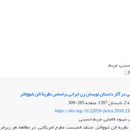
ینی، مریم
1
در آثار داستان‏ نویسان زن ایرانی براساس نظریۀ الن شووالتر
285-309
https://doi.org/10.22059/jwica.2018.2
 مهبود فاضلی، مریم حسینی
ر نظریة الن ‏شووالتر، منتقد فمنیست مطرح امریکایی، در مطالعة هر زیرف