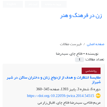
ورود به سامانه
ثبت نام
English
زن در فرهنگ و هنر
صفحه اصلی
فهرست مقالات
نویسنده =
فلاح چای، سیدرضا
تعداد مقالات:
1
روانشناسی
مقایسۀ انتظارات و هدف از ازدواج زنان و دختران ساکن در شهر
شیراز
دوره 6، شماره 3، پاییز 1393، صفحه
345-360
https://doi.org/10.22059/jwica.2014.54515
مریم فلاحی، سیدرضا فلاح چای، اقبال زارعی