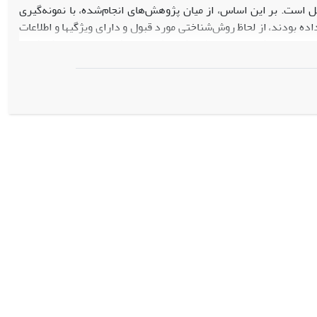
 است. بر این اساس، از میان پژوهش‌های انجام‌شده، با نمونه‌گیری
ار داده بودند، از لحاظ روش‌شناختی مورد قبول و دارای ویژگی‏ها و اطلاعات
ای فراتحلیل مورد نظر بودند، در بازۀ زمانی سال‏های 1374 تا 1389 انتخاب و بررسی شدند. ابزار پژوهش، چک‌لیست فراتحلیل بود. تکنیک‏های
استفاده‌شده در تجزیه و تحلیل داده‌ها شامل تکنیک‏های آمار توصیفی نظیر توزیع فراوانی و درصد بوده است. اطلاعات به‌دست‌آمده به وسیلۀ نرم‌افزار SPSS
در بررسی یافته‌های پژوهش‏های مطالعه‌شده، الگویی از 9 عامل مؤثر بر نهاد خانواده به دست آمد که به ترتیب اهمیت بدین قرارند: ایمان،
دگی خانوادگی، رشد فردی، محیط فرهنگی اجتماعی و سیاسی جامعه، رفاه