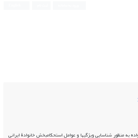
ورود به سامانه
ثبت نام
English
اده به منظور شناسایی ویژگی‏ها و عوامل استحکام‏بخش خانوادۀ ایرانی