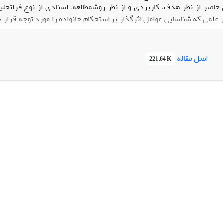
ضر از نظر هدف، کاربردی و از نظر روشمطالعه، اسنادی از نوع فراتحلیل
مند 51 اثر علمی که شناسایی عوامل اثرگذار بر استحکام خانواده را مورد توجه قر
لازم برای اجر
تجزیه و تحلیل شدند. 
اصل مقاله
221.64 K
های اخلاقی، تعاملات مثبت خانوادگی، سلامت جسمی و روحی، شیوۀ ادارۀ زن
ن نیازهای اساسی)، خدمات عمومی و ملاحظات بهداشتی جامعه.