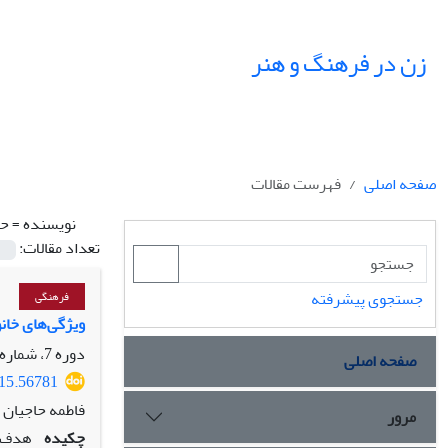
زن در فرهنگ و هنر
صفحه اصلی
فهرست مقالات
نویسنده =
حا
تعداد مقالات:
جستجوی پیشرفته
فرهنگی
ویژگی‌های خانوا
دوره 7، شماره 1، بهار 1394، صفحه
صفحه اصلی
015.56781
فاطمه حاجیان 
مرور
چکیده
هدف ا