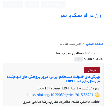
ورود به سامانه
ثبت نام
English
زن در فرهنگ و هنر
صفحه اصلی
فهرست مقالات
نویسنده =
صالحی امیری، رضا
تعداد مقالات:
1
فرهنگی
ویژگی‌های خانوادۀ مستحکم ایرانی: مرور پژوهش ‏های انجام‌شده
طی سال‌های 1374ـ1389
دوره 7، شماره 1، بهار 1394، صفحه
137-156
https://doi.org/10.22059/jwica.2015.56781
فاطمه حاجیان مقدم، غلامرضا غفاری، رضا صالحی امیری