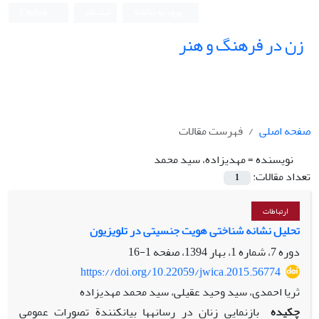
ورود به سامانه
ثبت نام
English
زن در فرهنگ و هنر
صفحه اصلی
فهرست مقالات
نویسنده =
مهدیزاده، سید محمد
تعداد مقالات:
1
ارتباطات
تحلیل نشانه‏ شناختی هویت جنسیتی در تلویزیون
دوره 7، شماره 1، بهار 1394، صفحه
1-16
https://doi.org/10.22059/jwica.2015.56774
ثریا احمدی، سید وحید عقیلی، سید محمد مهدیزاده
چکیده
بازنمایی‏ زنان در رسانه‏ها بیان‏کنندة تصورات عمومی