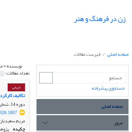
زن در فرهنگ و هنر
صفحه اصلی
فهرست مقالات
نویسنده =
مر
تعداد مقالات:
جستجوی پیشرفته
تاریخی
تکالیف کارکرد
دوره 14، شماره 4، زمستان 1401، صفحه
صفحه اصلی
5326.1807
مریم سعیدیان
مرور
چکیده
پژوهش