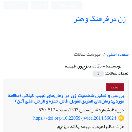
ورود به سامانه
ثبت نام
English
زن در فرهنگ و هنر
صفحه اصلی
فهرست مقالات
نویسنده =
یگانه دیزج‌ور، فهیمه
تعداد مقالات:
1
ادبیات
بررسی و تحلیل شخصیت زن در رمان‌های نجیب کیلانی (مطالعۀ
موردی: رمان‌های الطریق‌الطویل، قاتل حمزه و الرجل الذی آمن)
دوره 6، شماره 4، زمستان 1393، صفحه
517-530
https://doi.org/10.22059/jwica.2014.56024
عزت ملاابراهیمی، فهیمه یگانه دیزج‌ور