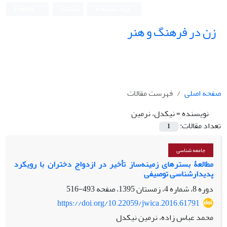
ورود به سامانه
ثبت نام
English
زن در فرهنگ و هنر
صفحه اصلی
فهرست مقالات
نویسنده =
نیکدل، نرمین
تعداد مقالات:
1
جامعه شناسی
مطالعۀ بسترهای زمینه‌ساز تأخیر در ازدواج دختران با رویکرد
پدیدارشناسی توصیفی
دوره 8، شماره 4، زمستان 1395، صفحه
493-516
https://doi.org/10.22059/jwica.2016.61791
محمد عباس زاده، نرمین نیکدل