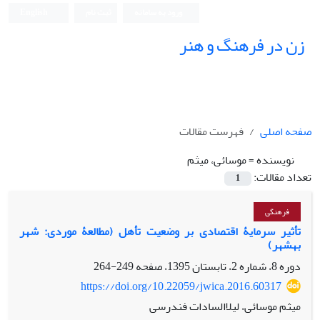
ورود به سامانه
ثبت نام
English
زن در فرهنگ و هنر
صفحه اصلی
فهرست مقالات
نویسنده =
موسائی، میثم
تعداد مقالات:
1
فرهنگی
تأثیر سرمایۀ اقتصادی بر وضعیت تأهل (مطالعۀ موردی: شهر
بهشهر)
دوره 8، شماره 2، تابستان 1395، صفحه
249-264
https://doi.org/10.22059/jwica.2016.60317
میثم موسائی، لیلاالسادات فندرسی