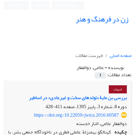
ورود به سامانه
ثبت نام
English
زن در فرهنگ و هنر
صفحه اصلی
فهرست مقالات
نویسنده =
علامی، ذوالفقار
تعداد مقالات:
1
ادبیات
بررسی بن‏ مایۀ «تولدهای سخت و غیرعادی» در اساطیر
دوره 8، شماره 3، پاییز 1395، صفحه
411-428
https://doi.org/10.22059/jwica.2016.60587
ذوالفقار علامی، الناز خجسته
چکیده
کهن‏الگو به‏منزلۀ عاملی فطری در ناخودآگاه جمعی بشر، با