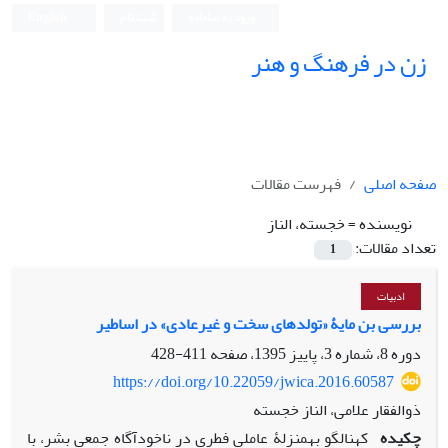
ورود به سامانه
ثبت نام
English
زن در فرهنگ و هنر
صفحه اصلی
فهرست مقالات
نویسنده =
خجسته، الناز
تعداد مقالات:
1
ادبیات
بررسی بن‏ مایۀ «تولدهای سخت و غیرعادی» در اساطیر
دوره 8، شماره 3، پاییز 1395، صفحه
411-428
https://doi.org/10.22059/jwica.2016.60587
ذوالفقار علامی، الناز خجسته
چکیده
کهن‏الگو به‏منزلۀ عاملی فطری در ناخودآگاه جمعی بشر، با