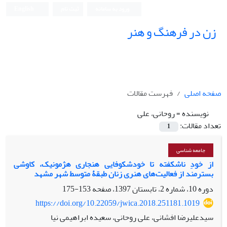
ورود به سامانه
ثبت نام
English
زن در فرهنگ و هنر
صفحه اصلی
فهرست مقالات
نویسنده =
روحانی، علی
تعداد مقالات:
1
جامعه شناسی
از خودِ ناشکفته تا خودشکوفایی هنجاری هژمونیک، کاوشی
بسترمند از فعالیت‌های هنری زنان طبقۀ متوسط شهر مشهد
دوره 10، شماره 2، تابستان 1397، صفحه
153-175
https://doi.org/10.22059/jwica.2018.251181.1019
سیدعلیرضا افشانی، علی روحانی، سعیده ابراهیمی نیا