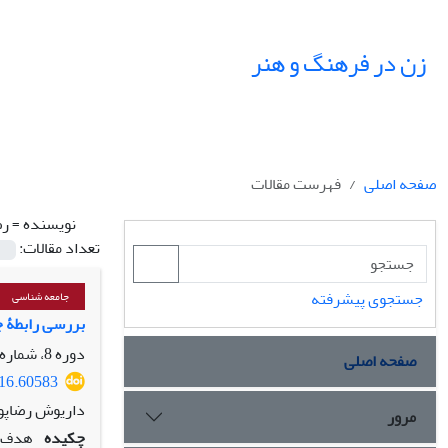
زن در فرهنگ و هنر
صفحه اصلی
فهرست مقالات
نویسنده =
رض
تعداد مقالات:
جستجوی پیشرفته
جامعه شناسی
بررسی رابطۀ ج
دوره 8، شماره 3، پاییز 1395، صفحه
صفحه اصلی
016.60583
داریوش رضاپو
مرور
چکیده
هدف ت