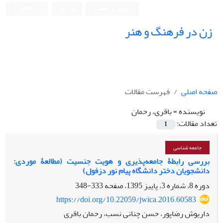
ورود به سامانه
ثبت نام
English
زن در فرهنگ و هنر
صفحه اصلی
فهرست مقالات
نویسنده =
باقری، رحمان
تعداد مقالات:
1
جامعه شناسی
بررسی رابطۀ جامعه‌پذیری و هویت جنسیت (مطالعۀ موردی:
دانشجویان دختر دانشگاه پیام نور دزفول)
دوره 8، شماره 3، پاییز 1395، صفحه
333-348
https://doi.org/10.22059/jwica.2016.60583
داریوش رضاپور، حسن چنانی نسب، رحمان باقری