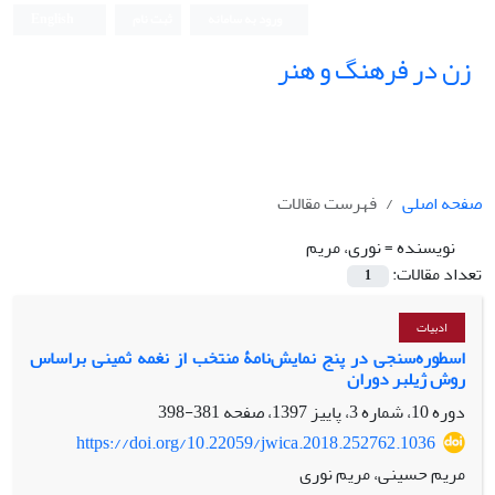
ورود به سامانه
ثبت نام
English
زن در فرهنگ و هنر
صفحه اصلی
فهرست مقالات
نویسنده =
نوری، مریم
تعداد مقالات:
1
ادبیات
اسطوره‌سنجی در پنج نمایش‌نامۀ منتخب از نغمه ثمینی براساس
روش ژیلبر دوران
دوره 10، شماره 3، پاییز 1397، صفحه
381-398
https://doi.org/10.22059/jwica.2018.252762.1036
مریم حسینی، مریم نوری