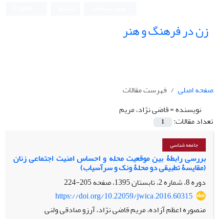
ورود به سامانه
ثبت نام
English
زن در فرهنگ و هنر
صفحه اصلی
فهرست مقالات
نویسنده =
قاضی نژاد، مریم
تعداد مقالات:
1
جامعه شناسی
بررسی رابطۀ بین موقعیت محله و احساس امنیت اجتماعی زنان
(مقایسۀ تطبیقی دو محلۀ ونک و سرآسیاب)
دوره 8، شماره 2، تابستان 1395، صفحه
205-224
https://doi.org/10.22059/jwica.2016.60315
منصوره اعظم آزاده، مریم قاضی نژاد، آرزو صادقی ولنی