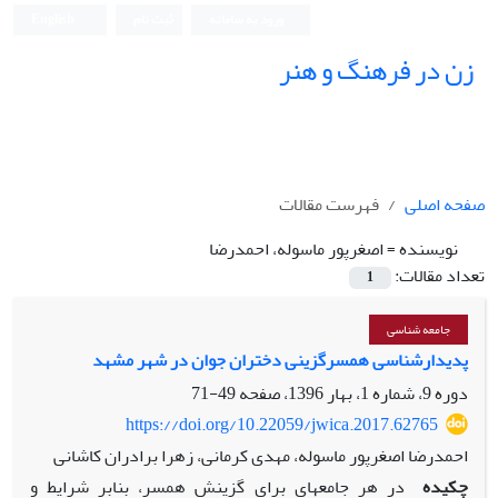
ورود به سامانه
ثبت نام
English
زن در فرهنگ و هنر
صفحه اصلی
فهرست مقالات
نویسنده =
اصغرپور ماسوله، احمدرضا
تعداد مقالات:
1
جامعه شناسی
پدیدارشناسی همسرگزینی دختران جوان در شهر مشهد
دوره 9، شماره 1، بهار 1396، صفحه
49-71
https://doi.org/10.22059/jwica.2017.62765
احمدرضا اصغرپور ماسوله، مهدی کرمانی، زهرا برادران کاشانی
چکیده
در هر جامعه‏ای برای گزینش همسر، بنا‌بر شرایط و