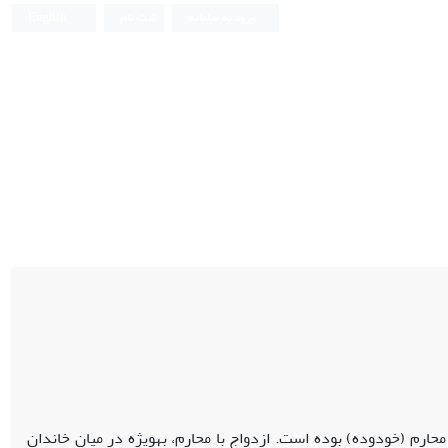
ورود به سامانه
ثبت نام
English
حارم (خودوده) بوده است. ازدواج با محارم، به‏ویژه در میان خاندان