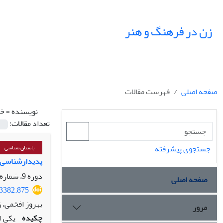
زن در فرهنگ و هنر
صفحه اصلی
فهرست مقالات
نویسنده =
خس
تعداد مقالات:
جستجوی پیشرفته
باستان شناسی
پدیدارشناسی ا
دوره 9، شماره 3، پاییز 1396، صفحه
صفحه اصلی
33382.875
بهروز افخمی،
مرور
چکیده
یکی ا